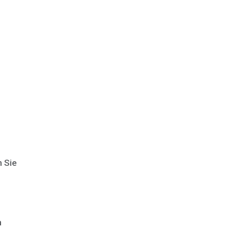
n Sie
h